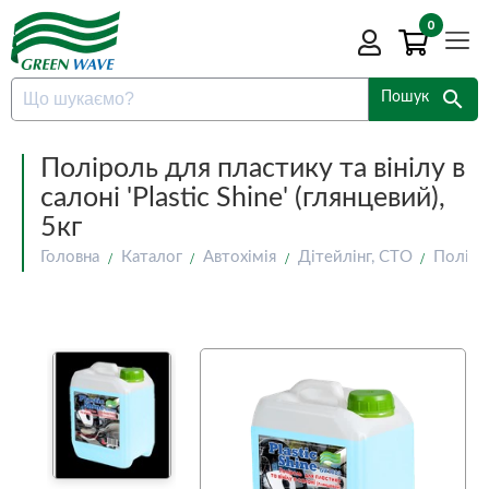
0
search
Пошук
Поліроль для пластику та вінілу в
салоні 'Plastic Shine' (глянцевий),
5кг
Головна
Каталог
Автохімія
Дітейлінг, СТО
Полірол