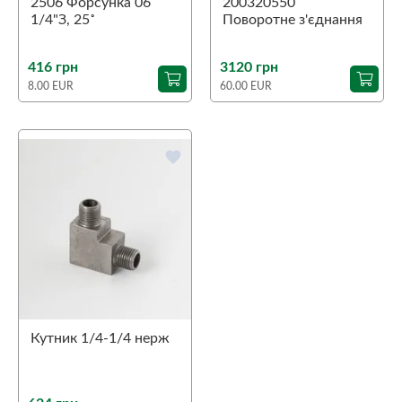
2506 Форсунка 06
200320550
1/4"З, 25˚
Поворотне з'єднання
90˚ ST-320
1/4"З-1/4"В
416 грн
3120 грн
8.00 EUR
60.00 EUR
favorite
Кутник 1/4-1/4 нерж