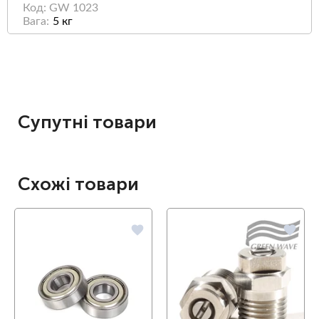
Код: GW 1023
Вага:
5 кг
Супутні товари
Схожі товари
favorite
favorite