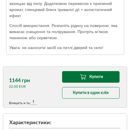
захищає від пилу. Додатковою перевагою є приємний
аромат, глянцевий блиск тривалої дії + антистатичний
ефект.
Спосіб використання: Розпиліть рідину на поверхню, яка
вимагає очищення та полірування. Протріть м'якою
тканиною або серветкою.
Увага: не наносити засіб на петлі дверей та скло!
Купити
1144 грн
22.00 EUR
Купити в один клік
Впишіть к-ть:
Характеристики: