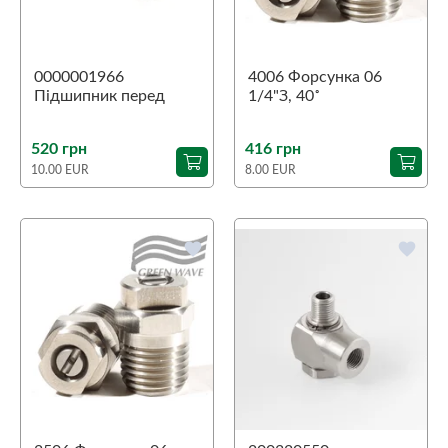
0000001966
4006 Форсунка 06
Підшипник перед
1/4"З, 40˚
Aspri 45
520 грн
416 грн
10.00 EUR
8.00 EUR
favorite
favorite