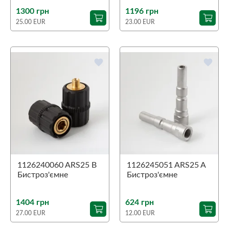
1300 грн
1196 грн
25.00 EUR
23.00 EUR
favorite
favorite
1126240060 ARS25 B
1126245051 ARS25 A
Бистроз'ємне
Бистроз'ємне
з'єднання шарикового
з'єднання шарикового
типу 1/4"З
типу 1/4"В
1404 грн
624 грн
27.00 EUR
12.00 EUR