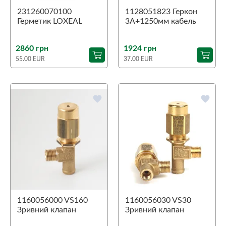
231260070100
1128051823 Геркон
Герметик LOXEAL
3А+1250мм кабель
medium
2860 грн
1924 грн
55.00 EUR
37.00 EUR
favorite
favorite
1160056000 VS160
1160056030 VS30
Зривний клапан
Зривний клапан