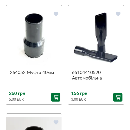
favorite
favorite
264052 Муфта 40мм
65104410520
Автомобільна
щілинна насадка
38/45мм
260 грн
156 грн
5.00 EUR
3.00 EUR
favorite