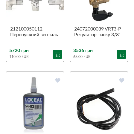
212100050112
24072000039 VRT3-P
Перепускний вентиль
Регулятор тиску 3/8"
3/8" 250бар AISI 316
310бар
5720 грн
3536 грн
110.00 EUR
68.00 EUR
favorite
favorite