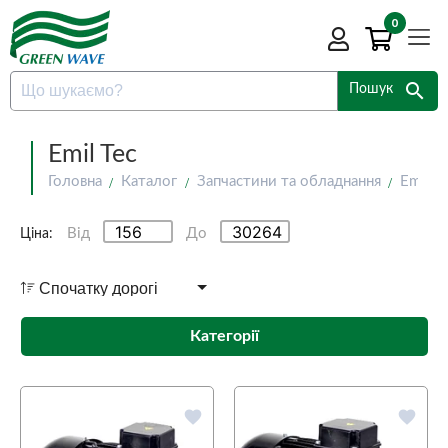
0
search
Пошук
Emil Tec
Головна
Каталог
Запчастини та обладнання
Emil T
Від
До
Ціна:
Категорії
favorite
favorite