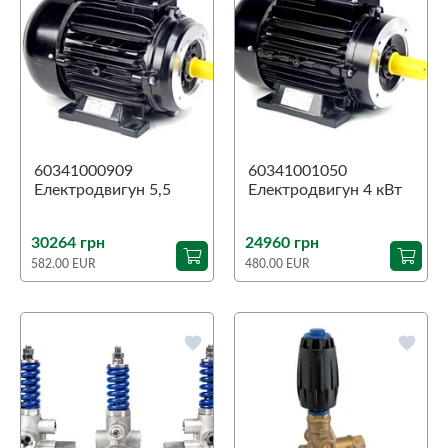
60341000909
60341001050
Електродвигун 5,5
Електродвигун 4 кВт
кВт 4Poli V/230/400-
4Poli V/230/400-50
50 B3/B14
B3/B14
30264 грн
24960 грн
582.00 EUR
480.00 EUR
favorite
favorite