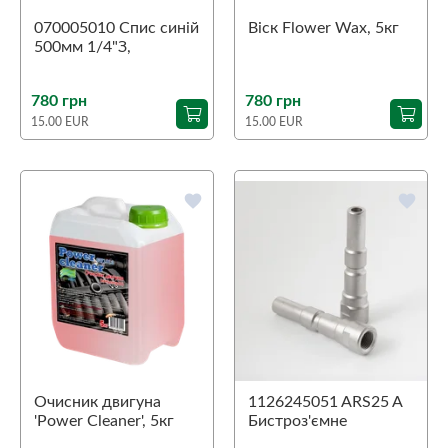
070005010 Спис синій
Віск Flower Wax, 5кг
500мм 1/4"З,
ізол.300мм, нерж.
780 грн
780 грн
15.00 EUR
15.00 EUR
favorite
favorite
Очисник двигуна
1126245051 ARS25 A
'Power Cleaner', 5кг
Бистроз'ємне
з'єднання шарикового