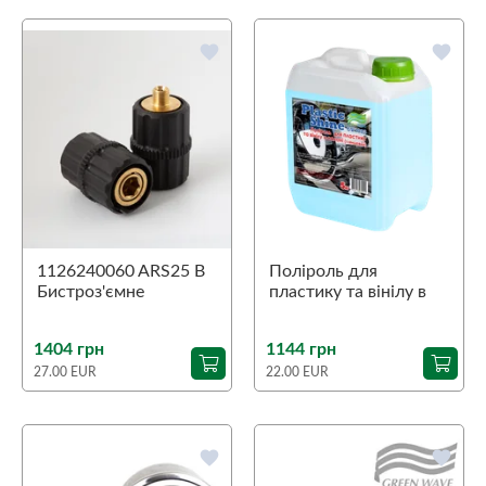
favorite
favorite
1126240060 ARS25 B
Поліроль для
Бистроз'ємне
пластику та вінілу в
з'єднання шарикового
салоні 'Plastic Shine'
типу 1/4"З
(глянцевий), 5кг
1404 грн
1144 грн
27.00 EUR
22.00 EUR
favorite
favorite