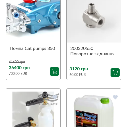
Помпа Cat pumps 350
200320550
Поворотне з'єднання
90˚ ST-320
41600 грн
1/4"З-1/4"В
36400 грн
3120 грн
700.00 EUR
60.00 EUR
favorite
favorite