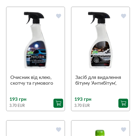
favorite
favorite
Очисник від клею,
Засіб для видалення
скотчу та гумового
бітуму 'Антибітум',
клею, 0,5кг
0,5кг
193 грн
193 грн
3.70 EUR
3.70 EUR
favorite
favorite