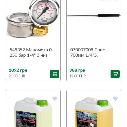
549352 Манометр 0-
070007009 Спис
250 бар 1/4" З низ
700мм 1/4"З,
WIKA
ізол.300мм, нерж.
1092 грн
988 грн
21.00 EUR
19.00 EUR
favorite
favorite