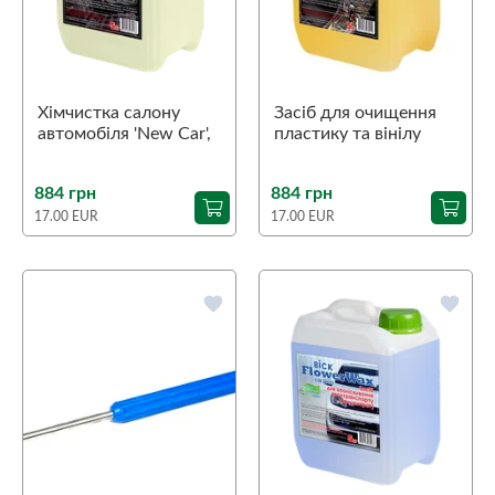
Хімчистка салону
Засіб для очищення
автомобіля 'New Car',
пластику та вінілу
5кг
'Plastic Cleaner'
(матовий), 5кг
884 грн
884 грн
17.00 EUR
17.00 EUR
favorite
favorite