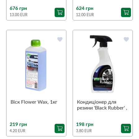
типу 1/4"В
676 грн
624 грн
13.00 EUR
12.00 EUR
favorite
favorite
Віск Flower Wax, 1кг
Кондиціонер для
резини 'Black Rubber' ,
0,5кг
219 грн
198 грн
4.20 EUR
3.80 EUR