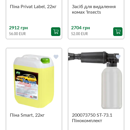
Піна Privat Label, 22кг
Засіб для видалення
комах 'Insects
Remover', 22кг
2912 грн
2704 грн
56.00 EUR
52.00 EUR
favorite
favorite
Піна Smart, 22кг
200073750 ST-73.1
Пінокомплект