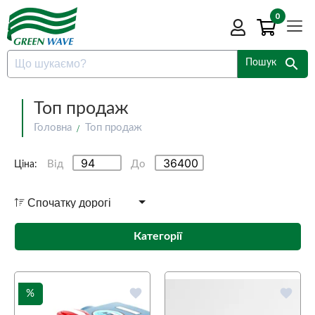
0
search
Пошук
Топ продаж
Головна
Топ продаж
Від
До
Ціна:
Категорії
favorite
favorite
%