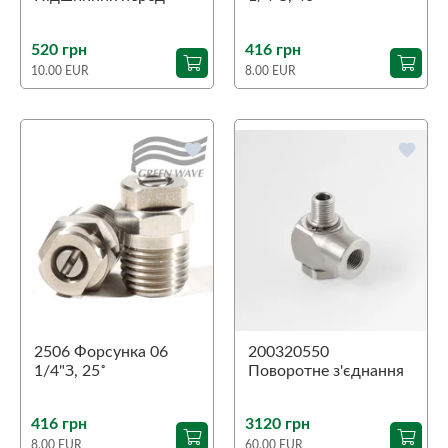
Aspri 45
520 грн
416 грн
10.00 EUR
8.00 EUR
favorite
favorite
2506 Форсунка 06
200320550
1/4"З, 25˚
Поворотне з'єднання
90˚ ST-320
1/4"З-1/4"В
416 грн
3120 грн
8.00 EUR
60.00 EUR