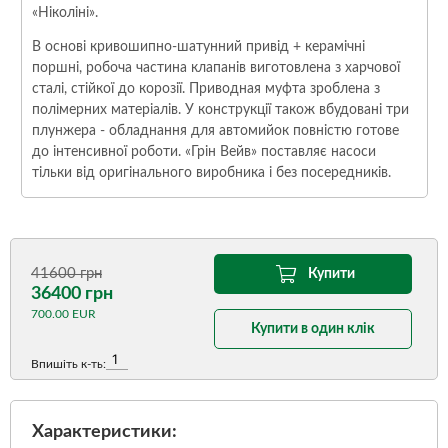
«Ніколіні».
В основі кривошипно-шатунний привід + керамічні
поршні, робоча частина клапанів виготовлена ​​з харчової
сталі, стійкої до корозії. Приводная муфта зроблена з
полімерних матеріалів. У конструкції також вбудовані три
плунжера - обладнання для автомийок повністю готове
до інтенсивної роботи. «Грін Вейв» поставляє насоси
тільки від оригінального виробника і без посередників.
41600 грн
Купити
36400 грн
700.00 EUR
Купити в один клік
Впишіть к-ть:
Характеристики: