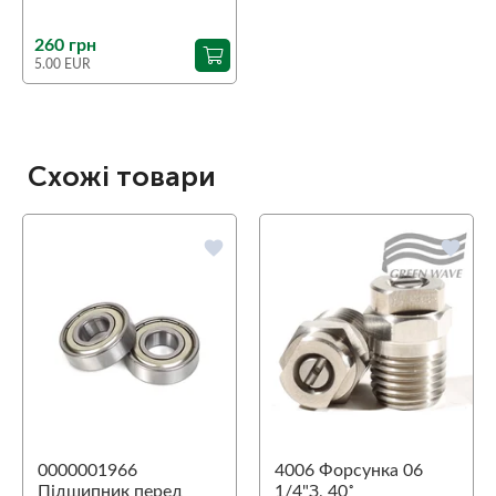
350, втулка клапана
260 грн
5.00 EUR
Схожі товари
favorite
favorite
0000001966
4006 Форсунка 06
Підшипник перед
1/4"З, 40˚