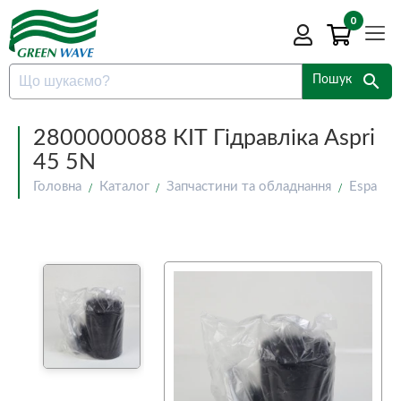
0
search
Пошук
2800000088 КІТ Гідравліка Aspri
45 5N
Головна
Каталог
Запчастини та обладнання
Espa
2