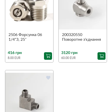
2506 Форсунка 06
200320550
1/4"З, 25˚
Поворотне з'єднання
90˚ ST-320
1/4"З-1/4"В
416 грн
3120 грн
8.00 EUR
60.00 EUR
favorite