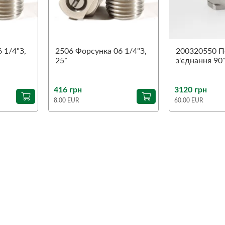
 1/4"З,
2506 Форсунка 06 1/4"З,
200320550 П
25˚
з'єднання 90
1/4"З-1/4"В
416 грн
3120 грн
8.00 EUR
60.00 EUR
+380 (97) 197 98-00