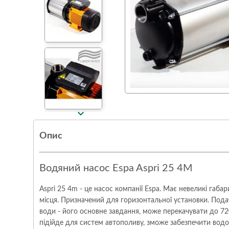
chevron_right
Опис
Водяний насос Espa Aspri 25 4M
Aspri 25 4m - це насос компанії Espa. Має невеликі габа
місця. Призначений для горизонтальної установки. Пода
води - його основне завдання, може перекачувати до 72
підійде для систем автополиву, зможе забезпечити вод