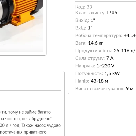
Код: 33
Клас захисту:
IPX5
Вихід:
1"
Вхід:
1"
Робоча температура:
+4...
Вага:
14,6 кг
Продуктивність:
25-116 л/
Сила струму:
7 А
Напруга:
1~230 V
Потужність:
1,5 kW
Напір:
43-18 м
Висота всмоктування:
9 м
рити, тому не займе багато
ча чистою, не забрудненої
00 л / год. Також насос чудово
опостачання приватного