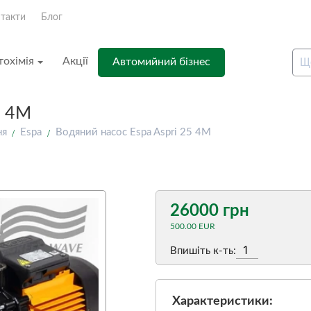
такти
Блог
тохімія
Акції
Автомийний бізнес
5 4M
ня
Espa
Водяний насос Espa Aspri 25 4M
26000 грн
500.00 EUR
Впишіть к-ть:
Характеристики: