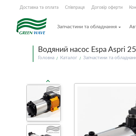
Доставка та оплата
Співпраця
Договір оферти
Кон
Запчастини та обладнання
Ав
Водяний насос Espa Aspri 2
Головна
Каталог
Запчастини та обладнан
chevron_left