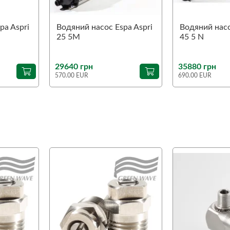
pa Aspri
Водяний насос Espa Aspri
Водяний насо
25 5M
45 5 N
29640 грн
35880 грн
570.00 EUR
690.00 EUR
favorite
favorite