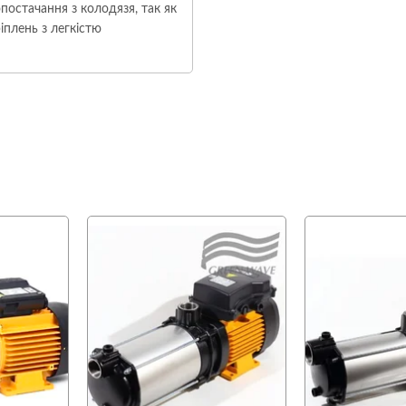
остачання з колодязя, так як
іплень з легкістю
favorite
favorite