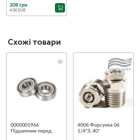
208 грн
4.00 EUR
Схожі товари
favorite
favorite
0000001966
4006 Форсунка 06
Підшипник перед
1/4"З, 40˚
Aspri 45