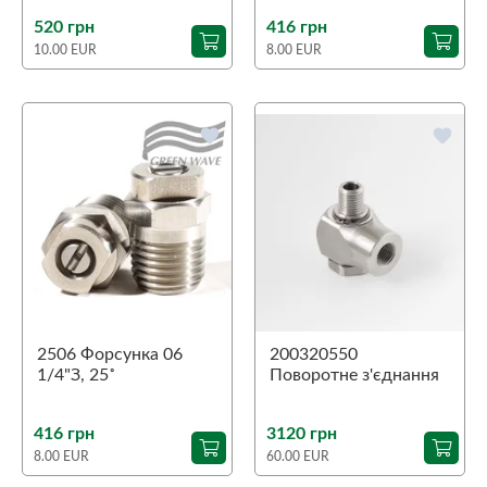
520 грн
416 грн
10.00 EUR
8.00 EUR
favorite
favorite
2506 Форсунка 06
200320550
1/4"З, 25˚
Поворотне з'єднання
90˚ ST-320
1/4"З-1/4"В
416 грн
3120 грн
8.00 EUR
60.00 EUR