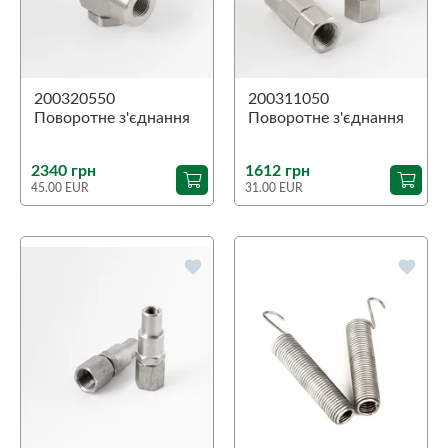
200320550
200311050
Поворотне з'єднання
Поворотне з'єднання
90˚ ST-320
ST-311 1/4"В-3/8"В
1/4"З-1/4"В
нерж.
2340 грн
1612 грн
45.00 EUR
31.00 EUR
favorite
favorite