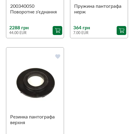
200340050
Пружина пантографа
Поворотне з'єднання
нерж
ST-340 1/4"В-1/2"В
нерж.
2288 грн
364 грн
44.00 EUR
7.00 EUR
favorite
Резинка пантографа
верхня