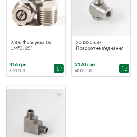
2506 Форсунка 06
200320550
1/4"З, 25˚
Поворотне з'єднання
90˚ ST-320
1/4"З-1/4"В
416 грн
3120 грн
8.00 EUR
60.00 EUR
favorite