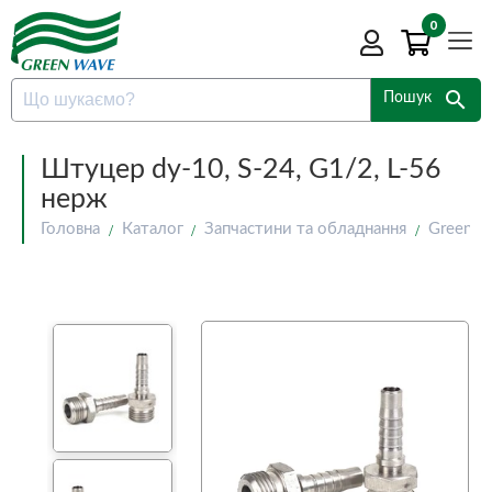
0
search
Пошук
Штуцер dy-10, S-24, G1/2, L-56
нерж
Головна
Каталог
Запчастини та обладнання
Green W