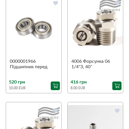
favorite
favorite
0000001966
4006 Форсунка 06
Підшипник перед
1/4"З, 40˚
Aspri 45
520 грн
416 грн
10.00 EUR
8.00 EUR
favorite
favorite