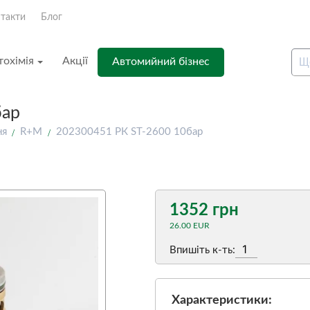
такти
Блог
тохімія
Акції
Автомийний бізнес
бар
ня
R+M
202300451 РК ST-2600 10бар
1352 грн
26.00 EUR
Впишіть к-ть:
Характеристики: