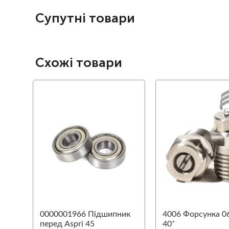
Супутні товари
Схожі товари
favorite
0000001966 Підшипник
4006 Форсунка 06
перед Aspri 45
40˚