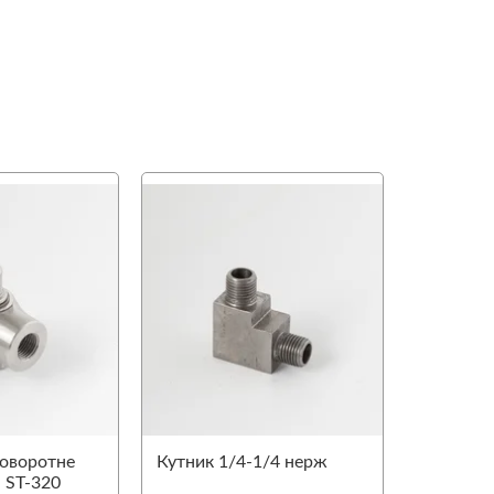
favorite
favorite
оворотне
Кутник 1/4-1/4 нерж
˚ ST-320