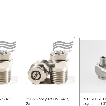
favorite
favorite
 1/4"З,
2506 Форсунка 06 1/4"З,
200320550 П
25˚
з'єднання 90