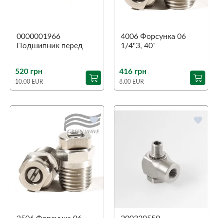
0000001966
4006 Форсунка 06
Подшипник перед
1/4"З, 40˚
Aspri 45
520 грн
416 грн
10.00 EUR
8.00 EUR
favorite
favorite