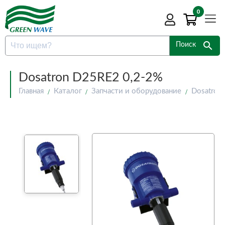
0
search
Поиск
Dosatron D25RE2 0,2-2%
Главная
Каталог
Запчасти и оборудование
Dosatron