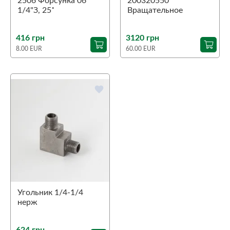
2506 Форсунка 06
200320550
1/4"З, 25˚
Вращательное
соединение 90˚ ST-
320 1/4"З-1/4"В
416 грн
3120 грн
8.00 EUR
60.00 EUR
favorite
Угольник 1/4-1/4
нерж
624 грн