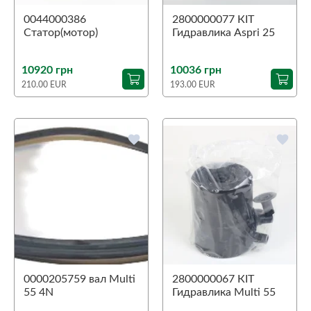
0044000386
2800000077 КIТ
Статор(мотор)
Гидравлика Aspri 25
Tecnoself 25 3M
5M
10920 грн
10036 грн
210.00 EUR
193.00 EUR
favorite
favorite
0000205759 вал Multi
2800000067 КIТ
55 4N
Гидравлика Multi 55
4N