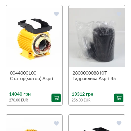
favorite
favorite
0044000100
2800000088 КIТ
Статор(мотор) Aspri
Гидравлика Aspri 45
25 5M
5N
14040 грн
13312 грн
270.00 EUR
256.00 EUR
favorite
favorite