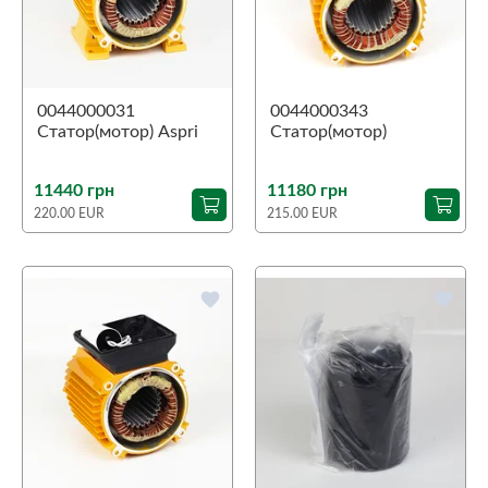
0044000031
0044000343
Статор(мотор) Aspri
Статор(мотор)
25 3M
Tecnoself 25 4M
11440 грн
11180 грн
220.00 EUR
215.00 EUR
favorite
favorite