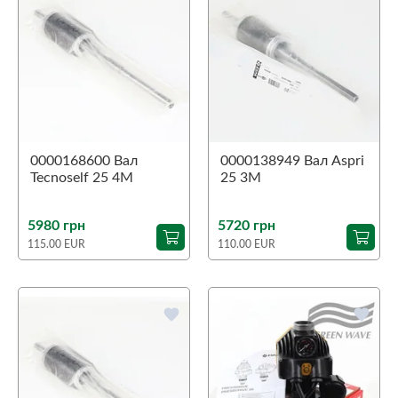
0000168600 Вал
0000138949 Вал Aspri
Tecnoself 25 4M
25 3M
5980 грн
5720 грн
115.00 EUR
110.00 EUR
favorite
favorite