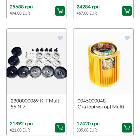
25688 грн
24284 грн
494.00 EUR
467.00 EUR
favorite
favorite
2800000069 КІТ Multi
0045000048
55 N 7
Статор(мотор) Multi
55 4N/Aspri 45 5N
21892 грн
17420 грн
421.00 EUR
335.00 EUR