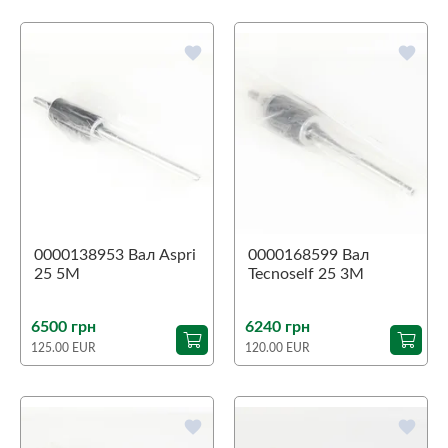
favorite
favorite
0000138953 Вал Aspri
0000168599 Вал
25 5M
Tecnoself 25 3M
6500 грн
6240 грн
125.00 EUR
120.00 EUR
favorite
favorite