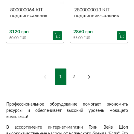
800000064 КIТ
2800000013 КIТ
подшип-сальник
подшипник-сальник
Multi 55 4N
Aspri 45 5N
3120 грн
2860 грн
60.00 EUR
55.00 EUR
chevron_left
chevron_right
1
2
Профессиональное оборудование помогает экономить
ресурсы и обеспечивает высокий уровень моющего
комплекса!
В ассортименте интернет-магазин Грин Вейв Шоп
высококачественные насосы от испанского бренда "Еспа". Его