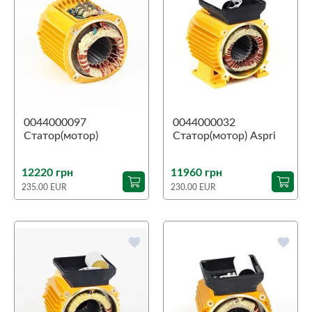
0044000097
0044000032
Статор(мотор)
Статор(мотор) Aspri
Tecnoself 25 5
25 4M
12220 грн
11960 грн
235.00 EUR
230.00 EUR
favorite
favorite