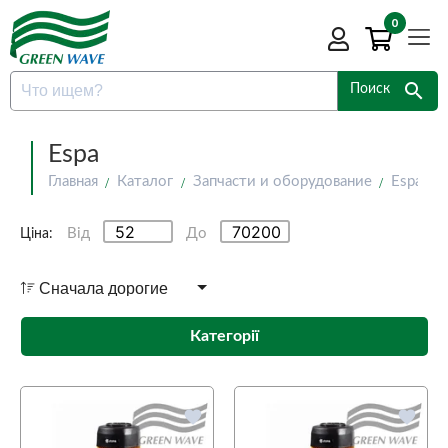
0
search
Поиск
Espa
Главная
Каталог
Запчасти и оборудование
Espa
Від
До
Ціна:
Категорії
favorite
favorite