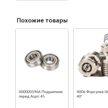
Похожие товары
favorite
0000001966 Подшипник
4006 Форсунка 06
перед Aspri 45
40˚