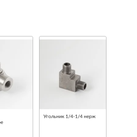
favorite
favorite
Угольник 1/4-1/4 нерж
ое
0˚ ST-320