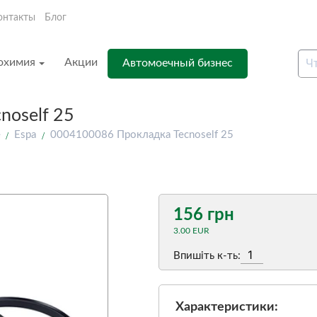
онтакты
Блог
охимия
Акции
Автомоечный бизнес
noself 25
е
Espa
0004100086 Прокладка Tecnoself 25
156 грн
3.00 EUR
Впишіть к-ть:
Характеристики: