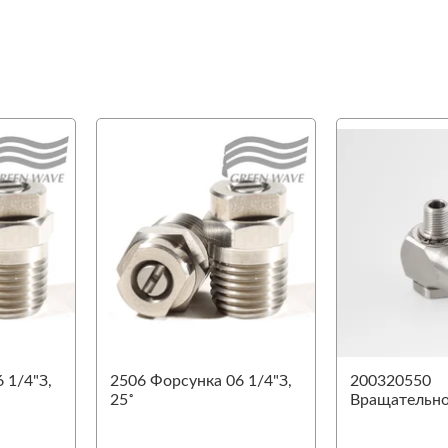
favorite
favorite
 1/4"З,
2506 Форсунка 06 1/4"З,
200320550
25˚
Вращательн
соединение 9
1/4"З-1/4"В