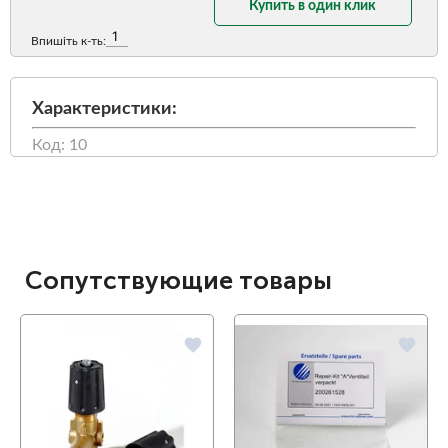
Купить в один клик
Впишіть к-ть:
Характеристики:
Код: 10
Сопутствующие товары
favorite
favorite