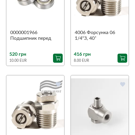
0000001966
4006 Форсунка 06
Подшипник перед
1/4"З, 40˚
Aspri 45
520 грн
416 грн
10.00 EUR
8.00 EUR
favorite
favorite