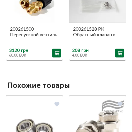
200261500
200261528 РК
Перепускной вентиль
Обратный клапан к
ST-261, 250 бар, 80˚С,
ST-261
3/8"В-3/8"В,
3120 грн
208 грн
1/4"В-1/4"В
60.00 EUR
4.00 EUR
Похожие товары
favorite
favorite