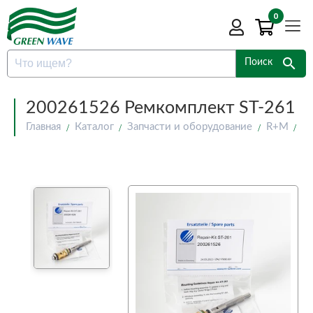
0
search
Поиск
200261526 Ремкомплект ST-261
Главная
Каталог
Запчасти и оборудование
R+M
2