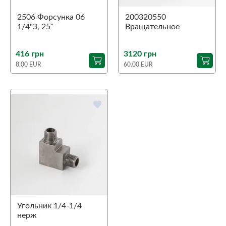
2506 Форсунка 06
200320550
1/4"З, 25˚
Вращательное
соединение 90˚ ST-
320 1/4"З-1/4"В
416 грн
3120 грн
8.00 EUR
60.00 EUR
favorite
Угольник 1/4-1/4
нерж